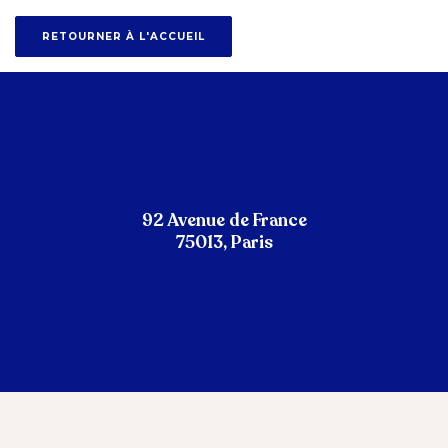
RETOURNER À L'ACCUEIL
92 Avenue de France
75013, Paris
Image
Image
Image
Image