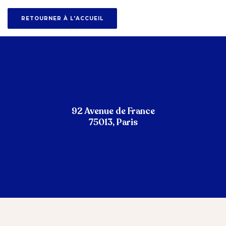
RETOURNER À L'ACCUEIL
92 Avenue de France
75013, Paris
Image
Image
Image
Image